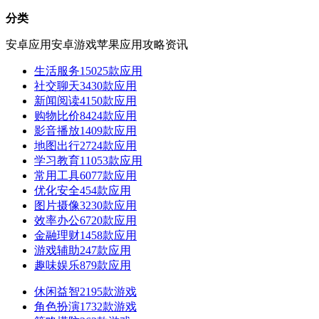
分类
安卓应用
安卓游戏
苹果应用
攻略资讯
生活服务
15025款应用
社交聊天
3430款应用
新闻阅读
4150款应用
购物比价
8424款应用
影音播放
1409款应用
地图出行
2724款应用
学习教育
11053款应用
常用工具
6077款应用
优化安全
454款应用
图片摄像
3230款应用
效率办公
6720款应用
金融理财
1458款应用
游戏辅助
247款应用
趣味娱乐
879款应用
休闲益智
2195款游戏
角色扮演
1732款游戏