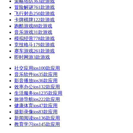
策略塔防
363款游戏
冒险解谜
761款游戏
飞行射击
250款游戏
卡牌棋牌
122款游戏
跑酷游戏
88款游戏
音乐游戏
31款游戏
模拟经营
778款游戏
竞技格斗
179款游戏
赛车游戏
261款游戏
即时网游
3款游戏
社交应用ios
100款应用
音乐软件ios
35款应用
影音播放ios
36款应用
效率办公ios
132款应用
生活服务ios
1235款应用
旅游导航ios
222款应用
健康体育ios
47款应用
摄影录像ios
83款应用
新闻阅读ios
136款应用
教育学习ios
145款应用